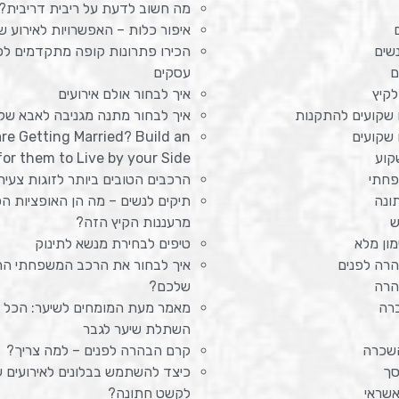
מה חשוב לדעת על ריבית דריבית?
איפור כלות – האפשרויות לאירוע ש
שים
הכירו פתרונות קופה מתקדמים לכל
ם
עסקים
לקיץ
איך לבחור אולם אירועים
 שקועים להתקנות
איך לבחור מתנה מגניבה לאבא של
 שקועים
are Getting Married? Build an
קוע
or them to Live by your Side
פחתי
הרכבים הטובים ביותר לזוגות צעיר
ונה
תיקים לנשים – מה הן האופציות הכ
ש
מרעננות הקיץ הזה?
ון מלא
טיפים לבחירת מנשא לתינוק
רה לפנים
איך לבחור את הרכב המשפחתי הר
הרה
שלכם?
ברה
מאמר מעת המומחים לשיער: הכל 
השתלת שיער לגבר
שכרה
קרם הבהרה לפנים – למה צריך?
סך
כיצד להשתמש בבלונים לאירועים 
שראי
לקשט חתונה?