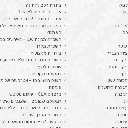
ינוק
בחירת רכב לחתונה
שן
איך בוחרים תיק לאישה?
ב
אודות תפוחי – 3 דורות של משק חקלאי
א לרכב
כיצד נקבעת מסגרת האשראי של כ
כב
מאיתנו?
השכרת מכונת עשן – לאירועים בב
שיער
השכרת מקרן
יוד הגברה
בידורית מקצועית
קרנים
השכרת הגברה בירושלים לאירועים 
קרן ומסך
שמיכות לקיץ
מקרן
רמקולים שקועים
כונת עשן
השוק היווני ביפו – אטרקציה של מו
גברה בירושלים
ואמנות
הגברה
מרצדס CLA – יהלום מלוטש
ני
רמקולים שקועים – אלגנטיים ואיכות
עיצוב חתונה
מגברי מנורות של פנדר – צליל צלול
חתונה
השכרת מקרן לאור יום
אירועים
ניו קאר ליס – המקום המושלם לקני