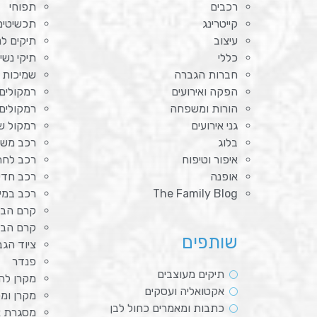
רכבים
תפוחי
קייטרינג
תכשיטים
עיצוב
תיקים לנ
כללי
תיקי נשי
חברות הגברה
שמיכות 
הפקה ואירועים
רמקולים
הורות ומשפחה
רמקולים
גני אירועים
רמקול ש
בלוג
רכב מש
איפור וטיפוח
רכב לחת
אופנה
רכב חד
The Family Blog
רכב במימ
קרם הבה
קרם הב
שותפים
ציוד הג
פנדר
תיקים מעוצבים
מקרן לה
אקטואליה ועסקים
מקרן ומ
כתבות ומאמרים כחול לבן
מסגרת א