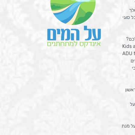
לך
 סוגי
כם?
Kids 
ADU f
ים
י
אשון
על
על מנת