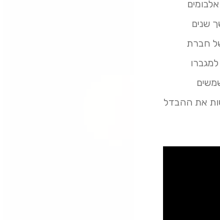
אלבומים
ך שנים
של חברת
למגברו
משמשים
אלו שעושות את ההבדל