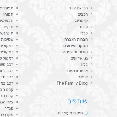
רכישת ציוד
תפוחי פי
רכבים
תפוחי
קייטרינג
תכשיטים
עיצוב
תיקים לנ
כללי
תיקי נשי
חברות הגברה
שמיכות 
הפקה ואירועים
רמקולים
הורות ומשפחה
רמקולים
גני אירועים
רמקול ש
בלוג
רכב מש
איפור וטיפוח
רכב לחת
אופנה
רכב חד
The Family Blog
רכב במימ
קרם הבה
קרם הב
שותפים
ציוד הג
פנדר
תיקים מעוצבים
מקרן לה