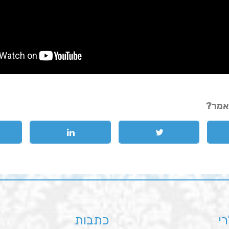
אמר?
רי
כתבות