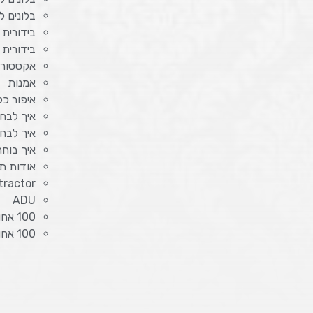
בלונים ל
בידורית 
בידורית
אקססורי
אמנות
איפור כל
איך לבחו
איך לבח
איך בוח
אודות תפ
tractor
ADU
100 אחוז מימון מלא לרכב
100 אחוז מימון לרכב