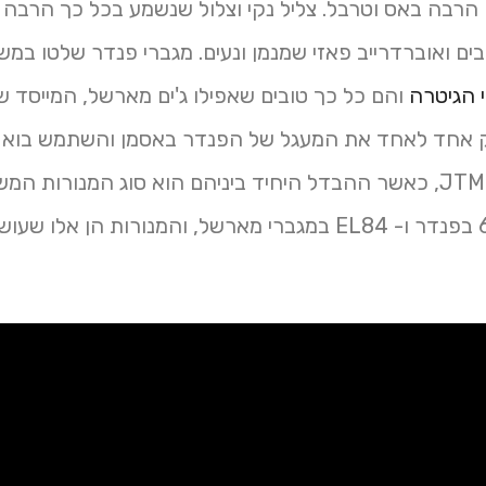
 הרבה באס וטרבל. צליל נקי וצלול שנשמע בכל כך הרבה 
בים ואוברדרייב פאזי שמנמן ונעים. מגברי פנדר שלטו במש
 הגיטרה
והם כל כך טובים שאפילו ג'ים מארשל, המייסד 
 אחד לאחד את המעגל של הפנדר באסמן והשתמש בוא 
הראשון ה- JTM45, כאשר ההבדל היחיד ביניהם הוא סוג המנורות ה
להגברה – 6L6 בפנדר ו- EL84 במגברי מארשל, והמנורות הן 