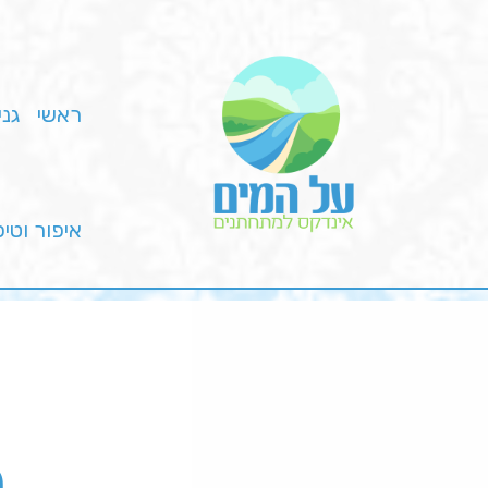
ראשי
גני
איפור וטי
פ