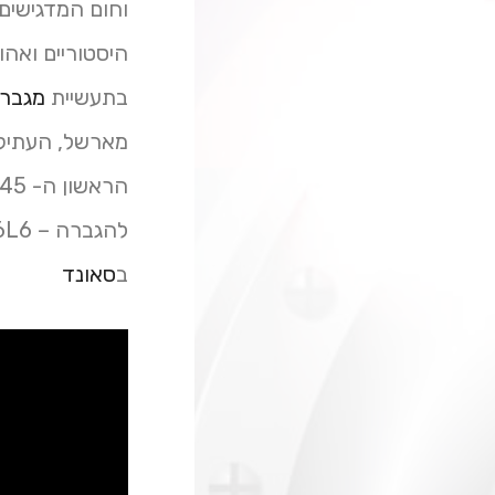
וחום המדגישים
היסטוריים ואהו
בתעשיית
מגברי
מארשל, העתיק
ב
סאונד