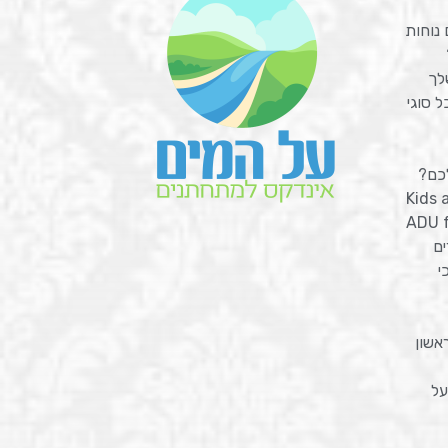
לך
 סוגי
כם?
Kids 
ADU f
ים
י
אשון
על