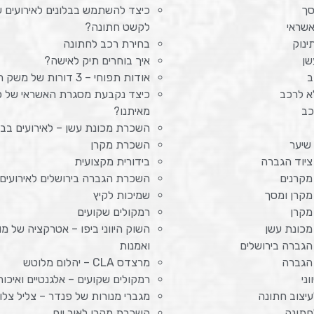
סך
כיצד להשתמש בבלונים לאירועים 
שראי
לקשט חתונה?
ינוק
בחירת רכב לחתונה
שן
איך בוחרים תיק לאישה?
ב
אודות תפוחי – 3 דורות של משק חקלאי
א לרכב
כיצד נקבעת מסגרת האשראי של כ
כב
מאיתנו?
השכרת מכונת עשן – לאירועים בב
שיער
השכרת מקרן
יוד הגברה
בידורית מקצועית
קרנים
השכרת הגברה בירושלים לאירועים 
קרן ומסך
שמיכות לקיץ
מקרן
רמקולים שקועים
כונת עשן
השוק היווני ביפו – אטרקציה של מו
גברה בירושלים
ואמנות
הגברה
מרצדס CLA – יהלום מלוטש
ני
רמקולים שקועים – אלגנטיים ואיכות
עיצוב חתונה
מגברי מנורות של פנדר – צליל צלול
חתונה
השכרת מקרן לאור יום