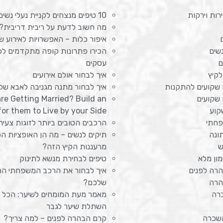
רות וירקות
10 טיפים מנצחים לקניית נעלי נשים נוחות
מה חשוב לדעת על ריבית דריבית?
איפור כלות – האפשרויות לאירוע ש
שים
הכירו פתרונות קופה מתקדמים לכל
ם
עסקים
לקיץ
איך לבחור אולם אירועים
 שקועים להתקנות
איך לבחור מתנה מגניבה לאבא של
 שקועים
are Getting Married? Build an
קוע
or them to Live by your Side
פחתי
הרכבים הטובים ביותר לזוגות צעיר
ונה
תיקים לנשים – מה הן האופציות הכ
ש
מרעננות הקיץ הזה?
ון מלא
טיפים לבחירת מנשא לתינוק
רה לפנים
איך לבחור את הרכב המשפחתי הר
הרה
שלכם?
ברה
מאמר מעת המומחים לשיער: הכל 
השתלת שיער לגבר
שכרה
קרם הבהרה לפנים – למה צריך?