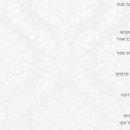
על מנת
ל אחד
תי ספר
פרטיים
זיקה
יים
 ונקי