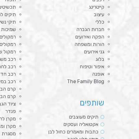
קייטרינג
תכשיטים
עיצוב
תיקים לנ
כללי
תיקי נשי
חברות הגברה
שמיכות 
הפקה ואירועים
רמקולים
הורות ומשפחה
רמקולים
גני אירועים
רמקול ש
בלוג
רכב מש
איפור וטיפוח
רכב לחת
אופנה
רכב חד
The Family Blog
רכב במימ
קרם הבה
קרם הב
שותפים
ציוד הג
פנדר
תיקים מעוצבים
מקרן לה
אקטואליה ועסקים
מקרן ומ
כתבות ומאמרים כחול לבן
מסגרת א