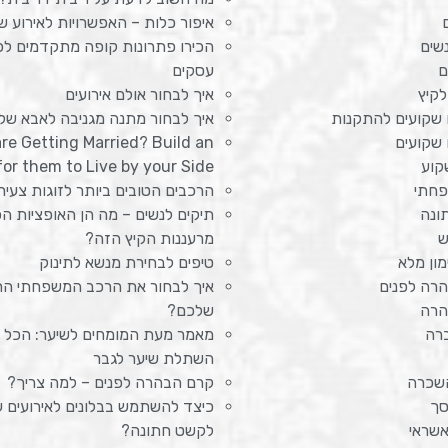
איפור כלות – האפשרויות לאירוע ש
שים
הכירו פתרונות קופה מתקדמים לכל
ם
עסקים
לקיץ
איך לבחור אולם אירועים
 שקועים להתקנות
איך לבחור מתנה מגניבה לאבא של
 שקועים
are Getting Married? Build an
קוע
or them to Live by your Side
פחתי
הרכבים הטובים ביותר לזוגות צעיר
ונה
תיקים לנשים – מה הן האופציות הכ
ש
מרעננות הקיץ הזה?
ון מלא
טיפים לבחירת מנשא לתינוק
רה לפנים
איך לבחור את הרכב המשפחתי הר
הרה
שלכם?
ברה
מאמר מעת המומחים לשיער: הכל 
השתלת שיער לגבר
שכרה
קרם הבהרה לפנים – למה צריך?
סך
כיצד להשתמש בבלונים לאירועים 
שראי
לקשט חתונה?