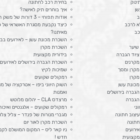
ינוק
בחירת רכב לחתונה
שן
איך בוחרים תיק לאישה?
ב
אודות תפוחי – 3 דורות של משק חקלאי
א לרכב
כיצד נקבעת מסגרת האשראי של כ
כב
מאיתנו?
השכרת מכונת עשן – לאירועים בב
שיער
השכרת מקרן
יוד הגברה
בידורית מקצועית
קרנים
השכרת הגברה בירושלים לאירועים 
קרן ומסך
שמיכות לקיץ
מקרן
רמקולים שקועים
כונת עשן
השוק היווני ביפו – אטרקציה של מו
גברה בירושלים
ואמנות
הגברה
מרצדס CLA – יהלום מלוטש
ני
רמקולים שקועים – אלגנטיים ואיכות
עיצוב חתונה
מגברי מנורות של פנדר – צליל צלול
חתונה
השכרת מקרן לאור יום
אירועים
ניו קאר ליס – המקום המושלם לקני
מקצועית
חדש !