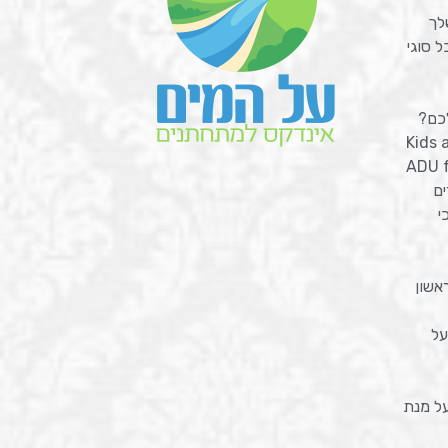
לך
 סוגי
כם?
Kids 
ADU f
ים
י
אשון
על
על מנת